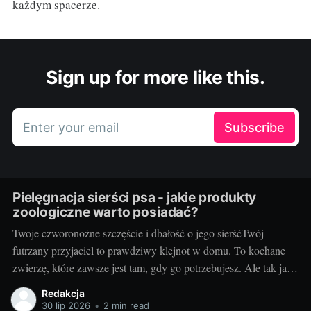
każdym spacerze.
Sign up for more like this.
Enter your email
Subscribe
Pielęgnacja sierści psa - jakie produkty
zoologiczne warto posiadać?
Twoje czworonożne szczęście i dbałość o jego sierśćTwój
futrzany przyjaciel to prawdziwy klejnot w domu. To kochane
zwierzę, które zawsze jest tam, gdy go potrzebujesz. Ale tak jak
Ty dbasz o swój wygląd, tak samo powinieneś dobrze zadbać o
Redakcja
sierść swojego pupila. Dbałość o sierść psa jest kluczowa dla
30 lip 2026
•
2 min read