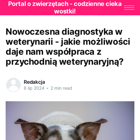
Portal o zwierzętach - codzienne cieka
wostki!
Nowoczesna diagnostyka w
weterynarii - jakie możliwości
daje nam współpraca z
przychodnią weterynaryjną?
Redakcja
6 lip 2024
•
2 min read