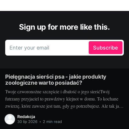
Sign up for more like this.
Enter your email
Subscribe
Pielęgnacja sierści psa - jakie produkty
zoologiczne warto posiadać?
Twoje czworonożne szczęście i dbałość o jego sierśćTwój
futrzany przyjaciel to prawdziwy klejnot w domu. To kochane
zwierzę, które zawsze jest tam, gdy go potrzebujesz. Ale tak jak
Ty dbasz o swój wygląd, tak samo powinieneś dobrze zadbać o
Redakcja
sierść swojego pupila. Dbałość o sierść psa jest kluczowa dla
30 lip 2026
•
2 min read
jego