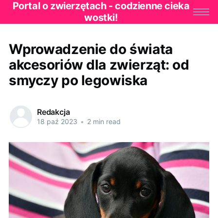
Portal o zwierzętach - codzienne cieka
wostki!
Wprowadzenie do świata
akcesoriów dla zwierząt: od
smyczy po legowiska
Redakcja
18 paź 2023
•
2 min read