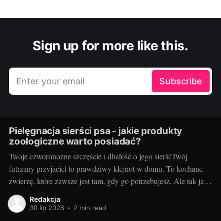
Sign up for more like this.
Enter your email
Subscribe
Pielęgnacja sierści psa - jakie produkty
zoologiczne warto posiadać?
Twoje czworonożne szczęście i dbałość o jego sierśćTwój
futrzany przyjaciel to prawdziwy klejnot w domu. To kochane
zwierzę, które zawsze jest tam, gdy go potrzebujesz. Ale tak jak
Ty dbasz o swój wygląd, tak samo powinieneś dobrze zadbać o
Redakcja
sierść swojego pupila. Dbałość o sierść psa jest kluczowa dla
30 lip 2026
•
2 min read
jego